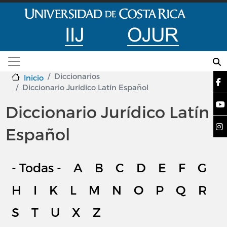
Pasar al contenido principal
Diccionarios
Inicio
Diccionario Jurídico Latín Español
Diccionario Jurídico Latín
Español
- Todas -
A
B
C
D
E
F
G
H
I
K
L
M
N
O
P
Q
R
S
T
U
X
Z