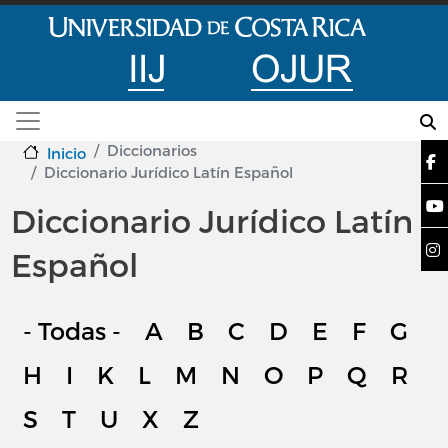
Pasar al contenido principal
Diccionarios
Inicio
Diccionario Jurídico Latín Español
Diccionario Jurídico Latín
Español
- Todas -
A
B
C
D
E
F
G
H
I
K
L
M
N
O
P
Q
R
S
T
U
X
Z