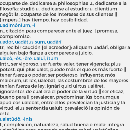
ocuparse de, dedicarse a: philosophiae u., dedicarse a la
filosofía; studiō u., dedicarse al estudio; u. clientium
negōtiīs, ocuparse de los intereses de sus clientes ||
[impers.] hay tiempo, hay posibilidad.
uadimōnium, -ī
n., citación para comparecer ante el juez || promesa,
compromiso.
uador, uadātus sum, uadārī
tr., recibir caución [el acreedor]; aliquem uadārī, obligar 
alguien bajo fianza a comparece a juicio.
ualeō, -ēs, -ēre, ualuī, itum
intr., ser vigoroso, ser fuerte, valer, tener vigencia: plus
potest, quī plus ualet, puede más el que es más fuerte ||
tener fuerza o poder; ser poderoso, influyente: mōs
māiōrum, ut lēx, ualēbat, las costumbres de los mayores
tenían fuerza de ley; ignārī quid uirtus ualēret,
ignorantes de cuál era el poder de la virtud || ser eficaz,
bueno para || prevalecer, predominar: iūs bonumque
apud eōs ualēbat, entre ellos prevalecían la justicia y la
virtud; eius sententia ualuit, prevaleció la opinión de
este.
ualetūdō, -inis
f., complexión, naturaleza, salud buena o mala: integra
ualetūdine esse, gozar de perfecta salud; ualetūdine