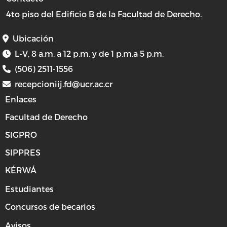
4to piso del Edificio B de la Facultad de Derecho.
Ubicación
L-V, 8 a.m. a 12 p.m. y de 1 p.m.a 5 p.m.
(506) 2511-1556
recepcioniij.fd@ucr.ac.cr
Enlaces
Facultad de Derecho
SIGPRO
SIPPRES
KÉRWÁ
Estudiantes
Concursos de becarios
Avisos