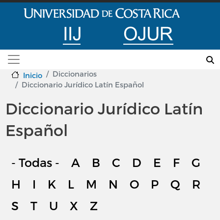
Pasar al contenido principal
Diccionarios
Inicio
Diccionario Jurídico Latín Español
Diccionario Jurídico Latín
Español
- Todas -
A
B
C
D
E
F
G
H
I
K
L
M
N
O
P
Q
R
S
T
U
X
Z