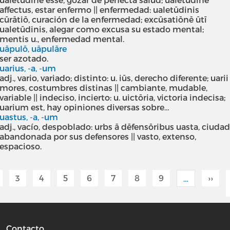
affectus, estar enfermo || enfermedad: ualetūdinis
cūrātiō, curación de la enfermedad; excūsatiōnē ūtī
ualetūdinis, alegar como excusa su estado mental;
mentis u., enfermedad mental.
uāpulō, uāpulāre
ser azotado.
uarius, -a, -um
adj., vario, variado; distinto: u. iūs, derecho diferente; uarii
mores, costumbres distinas || cambiante, mudable,
variable || indeciso, incierto: u. uictōria, victoria indecisa;
uarium est, hay opiniones diversas sobre…
uastus, -a, -um
adj., vacío, despoblado: urbs ā dēfensōribus uasta, ciuda
abandonada por sus defensores || vasto, extenso,
espacioso.
Paginación
Sigu
3
4
5
6
7
8
9
››
…
Contacto