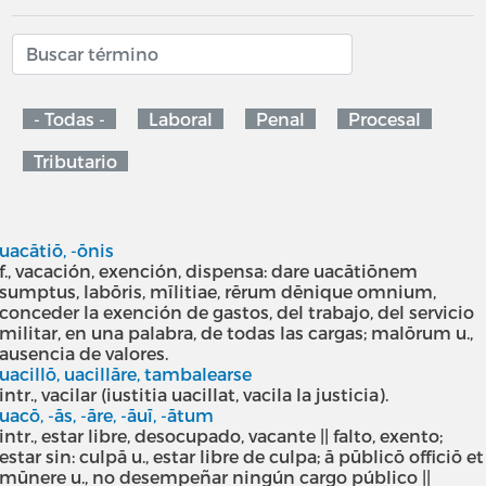
- Todas -
Laboral
Penal
Procesal
Tributario
uacātiō, -ōnis
f., vacación, exención, dispensa: dare uacātiōnem
sumptus, labōris, mīlitiae, rērum dēnique omnium,
conceder la exención de gastos, del trabajo, del servicio
militar, en una palabra, de todas las cargas; malōrum u.,
ausencia de valores.
uacillō, uacillāre, tambalearse
intr., vacilar (iustitia uacillat, vacila la justicia).
uacō, -ās, -āre, -āuī, -ātum
intr., estar libre, desocupado, vacante || falto, exento;
estar sin: culpā u., estar libre de culpa; ā pūblicō officiō et
mūnere u., no desempeñar ningún cargo público ||