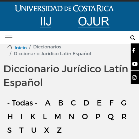
Pasar al contenido principal
Diccionarios
Inicio
Diccionario Jurídico Latín Español
Diccionario Jurídico Latín
Español
- Todas -
A
B
C
D
E
F
G
H
I
K
L
M
N
O
P
Q
R
S
T
U
X
Z