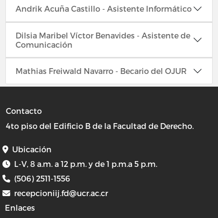
Andrik Acuña Castillo - Asistente Informático
Dilsia Maribel Víctor Benavides - Asistente de
Comunicación
Mathias Freiwald Navarro - Becario del OJUR
Contacto
4to piso del Edificio B de la Facultad de Derecho.
Ubicación
L-V, 8 a.m. a 12 p.m. y de 1 p.m.a 5 p.m.
(506) 2511-1556
recepcioniij.fd@ucr.ac.cr
Enlaces