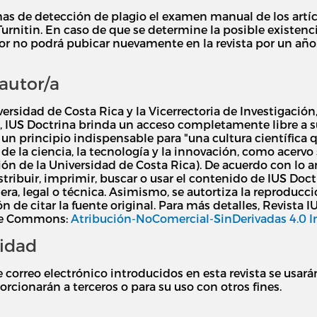
as de detección de plagio el examen manual de los artícul
nitin. En caso de que se determine la posible existencia 
r no podrá pubicar nuevamente en la revista por un año.
autor/a
versidad de Costa Rica y la Vicerrectoria de Investigación
, IUS Doctrina brinda un acceso completamente libre a s
un principio indispensable para "una cultura científica q
 la ciencia, la tecnología y la innovación, como acervo soc
ón de la Universidad de Costa Rica). De acuerdo con lo a
distribuir, imprimir, buscar o usar el contenido de IUS Do
iera, legal o técnica. Asimismo, se autortiza la reproducc
n de citar la fuente original. Para más detalles, Revista I
ive Commons:
Atribución-NoComercial-SinDerivadas 4.0 I
cidad
 correo electrónico introducidos en esta revista se usará
orcionarán a terceros o para su uso con otros fines.