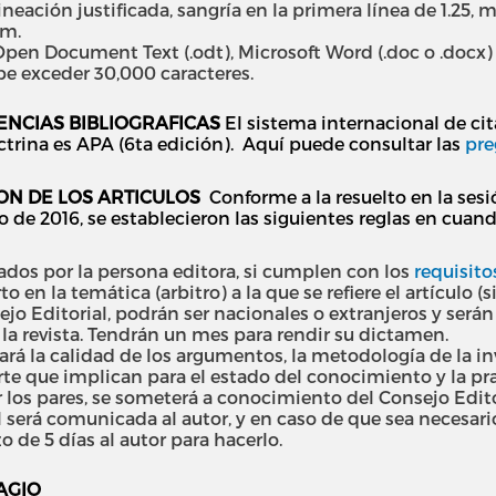
alineación justificada, sangría en la primera línea de 1.25
cm.
pen Document Text (.odt), Microsoft Word (.doc o .docx) o
be exceder 30,000 caracteres.
ENCIAS BIBLIOGRAFICAS
El sistema internacional de cita
ctrina es APA (6ta edición). Aquí puede consultar las
pre
ON DE LOS ARTICULOS
Conforme a la resuelto en la sesi
io de 2016, se establecieron las siguientes reglas en cua
sados por la persona editora, si cumplen con los
requisit
 en la temática (arbitro) a la que se refiere el artículo (
ejo Editorial, podrán ser nacionales o extranjeros y será
la revista. Tendrán un mes para rendir su dictamen.
rará la calidad de los argumentos, la metodología de la i
te que implican para el estado del conocimiento y la prax
los pares, se someterá a conocimiento del Consejo Editor
l será comunicada al autor, y en caso de que sea necesar
o de 5 días al autor para hacerlo.
AGIO