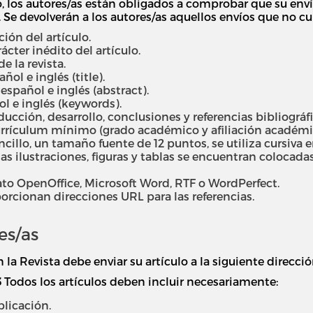
, los autores/as están obligados a comprobar que su en
Se devolverán a los autores/as aquellos envíos que no cu
ión del artículo.
ácter inédito del artículo.
 la revista.
ñol e inglés (title).
spañol e inglés (abstract).
l e inglés (keywords).
cción, desarrollo, conclusiones y referencias bibliográfi
rículum mínimo (grado académico y afiliación académica
ncillo, un tamaño fuente de 12 puntos, se utiliza cursiva
las ilustraciones, figuras y tablas se encuentran colocadas
ato OpenOffice, Microsoft Word, RTF o WordPerfect.
orcionan direcciones URL para las referencias.
es/as
la Revista debe enviar su artículo a la siguiente direcci
S
Todos los artículos deben incluir necesariamente:
licación.