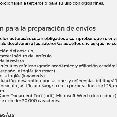
orcionarán a terceros o para su uso con otros fines.
 para la preparación de envíos
, los autores/as están obligados a comprobar que su en
Se devolverán a los autores/as aquellos envíos que no cu
ión del artículo.
ácter inédito del artículo.
 la revista.
rículum mínimo (grado académico y afiliación académica
spañol e inglés (abstract).
l e inglés (keywords).
cción, desarrollo, conclusiones y referencias bibliográfi
alineación justificada, sangría en la primera línea de 1.25
cm.
pen Document Text (.odt), Microsoft Word (.doc o .docx) o
be exceder 30,000 caracteres.
es/as