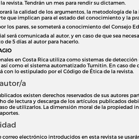
la revista. Tendrán un mes para rendir su dictamen.
lorará la calidad de los argumentos, la metodología de la
te que implican para el estado del conocimiento y la prax
or los pares, se someterá a conocimiento del Consejo Edit
rial será comunicada al autor, y en caso de que sea neces
o de 5 días al autor para hacerlo.
AGIO
Penales en Costa Rica utiliza como sistemas de detecció
or, así como el sistema automatizado Turnitin. En caso de
á con lo estipulado por el Código de Ética de la revista.
autor/a
blicados existen derechos reservados de sus autores parti
o de lectura y descarga de los artículos publicados deb
so de utilizarlos. La dimensión moral de la propiedad inte
aportes.
cidad
 correo electrónico introducidos en esta revista se usará