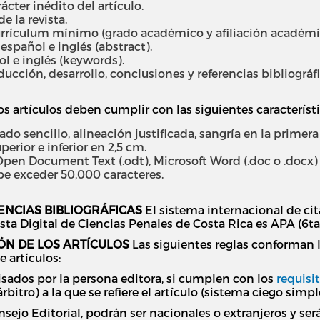
ácter inédito del artículo.
 la revista.
rículum mínimo (grado académico y afiliación académica
spañol e inglés (abstract).
l e inglés (keywords).
cción, desarrollo, conclusiones y referencias bibliográfi
s artículos deben cumplir con las siguientes característ
ado sencillo, alineación justificada, sangría en la primera
erior e inferior en 2,5 cm.
pen Document Text (.odt), Microsoft Word (.doc o .docx) o
be exceder 50,000 caracteres.
ENCIAS BIBLIOGRÁFICAS
El sistema internacional de cita
sta Digital de Ciencias Penales de Costa Rica es APA (6ta
ÓN DE LOS ARTÍCULOS
Las siguientes reglas conforman l
 artículos:
visados por la persona editora, si cumplen con los
requisi
bitro) a la que se refiere el artículo (sistema ciego simpl
onsejo Editorial, podrán ser nacionales o extranjeros y se