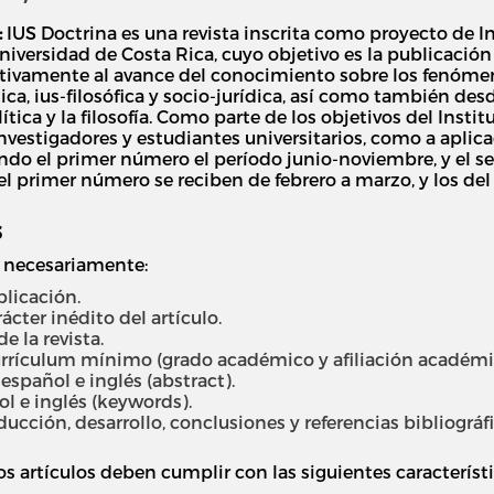
:
IUS Doctrina es una revista inscrita como proyecto de In
niversidad de Costa Rica, cuyo objetivo es la publicación
tivamente al avance del conocimiento sobre los fenómeno
ca, ius-filosófica y socio-jurídica, así como también desde
ítica y la filosofía. Como parte de los objetivos del Insti
investigadores y estudiantes universitarios, como a aplic
endo el primer número el período junio-noviembre, y el 
el primer número se reciben de febrero a marzo, y los d
S
r necesariamente:
licación.
ácter inédito del artículo.
 la revista.
rículum mínimo (grado académico y afiliación académica
spañol e inglés (abstract).
l e inglés (keywords).
cción, desarrollo, conclusiones y referencias bibliográfi
s artículos deben cumplir con las siguientes característ