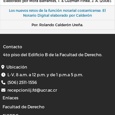
Elaborado por Mora Barrantes, T. & Guzmán Finke, J. A. (2008).
Los nuevos retos de la función notarial costarricense. El
Notario Digital elaborado por Calderón
Por: Rolando Calderón Ureña.
Contacto
4to piso del Edificio B de la Facultad de Derecho.
Ubicación
L-V, 8 a.m. a 12 p.m. y de 1 p.m.a 5 p.m.
(506) 2511-1556
recepcioniij.fd@ucr.ac.cr
Enlaces
Facultad de Derecho