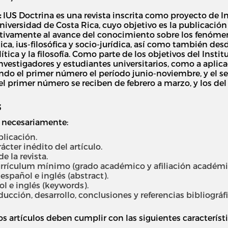
:
IUS Doctrina es una revista inscrita como proyecto de In
niversidad de Costa Rica, cuyo objetivo es la publicación
tivamente al avance del conocimiento sobre los fenómeno
ca, ius-filosófica y socio-jurídica, así como también desde
ítica y la filosofía. Como parte de los objetivos del Insti
investigadores y estudiantes universitarios, como a aplic
endo el primer número el período junio-noviembre, y el 
el primer número se reciben de febrero a marzo, y los d
S
r necesariamente:
licación.
ácter inédito del artículo.
 la revista.
rículum mínimo (grado académico y afiliación académica
spañol e inglés (abstract).
l e inglés (keywords).
cción, desarrollo, conclusiones y referencias bibliográfi
s artículos deben cumplir con las siguientes característ