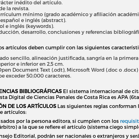
ácter inédito del artículo.
 la revista.
rículum mínimo (grado académico y afiliación académica
spañol e inglés (abstract).
l e inglés (keywords).
cción, desarrollo, conclusiones y referencias bibliográfi
s artículos deben cumplir con las siguientes característ
ado sencillo, alineación justificada, sangría en la primera
erior e inferior en 2,5 cm.
pen Document Text (.odt), Microsoft Word (.doc o .docx) o
be exceder 50,000 caracteres.
ENCIAS BIBLIOGRÁFICAS
El sistema internacional de cita
sta Digital de Ciencias Penales de Costa Rica es APA (6ta
ÓN DE LOS ARTÍCULOS
Las siguientes reglas conforman l
 artículos:
visados por la persona editora, si cumplen con los
requisi
bitro) a la que se refiere el artículo (sistema ciego simpl
onsejo Editorial, podrán ser nacionales o extranjeros y se