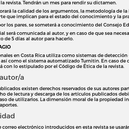
la revista. Tendrán un mes para rendir su dictamen.
lorará la calidad de los argumentos, la metodología de la
te que implican para el estado del conocimiento y la prax
or los pares, se someterá a conocimiento del Consejo Edit
rial será comunicada al autor, y en caso de que sea neces
o de 5 días al autor para hacerlo.
AGIO
Penales en Costa Rica utiliza como sistemas de detecció
or, así como el sistema automatizado Turnitin. En caso de
á con lo estipulado por el Código de Ética de la revista.
autor/a
blicados existen derechos reservados de sus autores parti
o de lectura y descarga de los artículos publicados deb
so de utilizarlos. La dimensión moral de la propiedad inte
aportes.
cidad
 correo electrónico introducidos en esta revista se usará