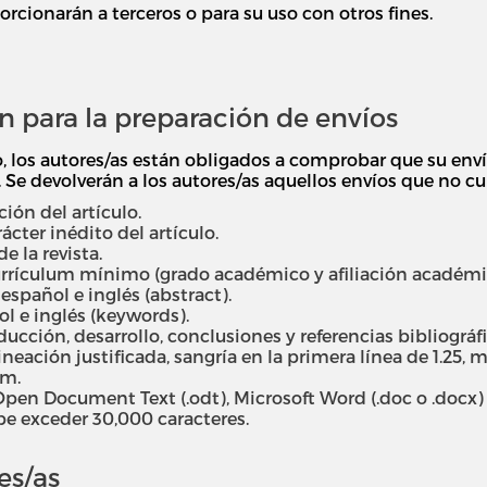
orcionarán a terceros o para su uso con otros fines.
 para la preparación de envíos
, los autores/as están obligados a comprobar que su en
Se devolverán a los autores/as aquellos envíos que no cu
ión del artículo.
ácter inédito del artículo.
 la revista.
rículum mínimo (grado académico y afiliación académica
spañol e inglés (abstract).
l e inglés (keywords).
cción, desarrollo, conclusiones y referencias bibliográfi
alineación justificada, sangría en la primera línea de 1.25
cm.
pen Document Text (.odt), Microsoft Word (.doc o .docx) o
be exceder 30,000 caracteres.
es/as