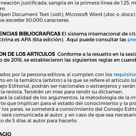
alineación justificada, sangría en la primera línea de 1.25
cm.
pen Document Text (.odt), Microsoft Word (.doc o .docx) o
be exceder 30,000 caracteres.
ENCIAS BIBLIOGRAFICAS
El sistema internacional de cita
ctrina es APA (6ta edición). Aquí puede consultar las
pre
ON DE LOS ARTICULOS
Conforme a la resuelto en la sesi
io de 2016, se establecieron las siguientes reglas en cua
sados por la persona editora, si cumplen con los
requisit
 en la temática (arbitro) a la que se refiere el artículo (
ejo Editorial, podrán ser nacionales o extranjeros y será
la revista. Tendrán un mes para rendir su dictamen.
rará la calidad de los argumentos, la metodología de la i
te que implican para el estado del conocimiento y la prax
los pares, se someterá a conocimiento del Consejo Editor
l será comunicada al autor, y en caso de que sea necesar
o de 5 días al autor para hacerlo.
AGIO