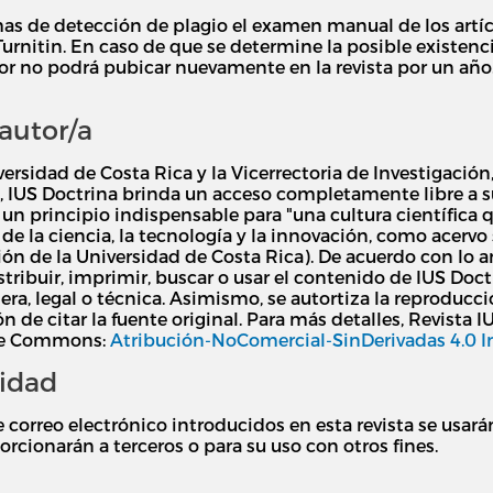
as de detección de plagio el examen manual de los artícul
nitin. En caso de que se determine la posible existencia 
r no podrá pubicar nuevamente en la revista por un año.
autor/a
versidad de Costa Rica y la Vicerrectoria de Investigación
, IUS Doctrina brinda un acceso completamente libre a s
un principio indispensable para "una cultura científica q
 la ciencia, la tecnología y la innovación, como acervo soc
ón de la Universidad de Costa Rica). De acuerdo con lo a
distribuir, imprimir, buscar o usar el contenido de IUS Do
iera, legal o técnica. Asimismo, se autortiza la reproducc
n de citar la fuente original. Para más detalles, Revista I
ive Commons:
Atribución-NoComercial-SinDerivadas 4.0 I
cidad
 correo electrónico introducidos en esta revista se usará
orcionarán a terceros o para su uso con otros fines.