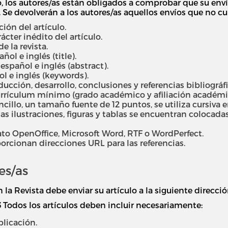
, los autores/as están obligados a comprobar que su en
Se devolverán a los autores/as aquellos envíos que no cu
ión del artículo.
ácter inédito del artículo.
 la revista.
ñol e inglés (title).
spañol e inglés (abstract).
l e inglés (keywords).
cción, desarrollo, conclusiones y referencias bibliográfi
rículum mínimo (grado académico y afiliación académica
ncillo, un tamaño fuente de 12 puntos, se utiliza cursiva
las ilustraciones, figuras y tablas se encuentran colocadas
ato OpenOffice, Microsoft Word, RTF o WordPerfect.
orcionan direcciones URL para las referencias.
es/as
la Revista debe enviar su artículo a la siguiente direcci
S
Todos los artículos deben incluir necesariamente:
licación.