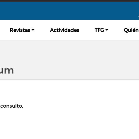
Pasar al contenido principal
Revistas
Actividades
TFG
Quién
-um
sconsulto.