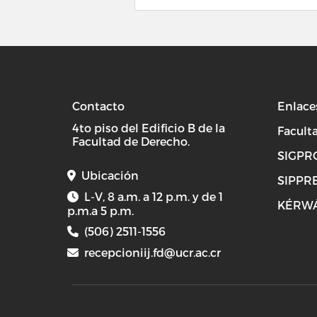
Contacto
Enlace
4to piso del Edificio B de la
Facult
Facultad de Derecho.
SIGPR
Ubicación
SIPPR
L-V, 8 a.m. a 12 p.m. y de 1
KÉRW
p.m.a 5 p.m.
(506) 2511-1556
recepcioniij.fd@ucr.ac.cr