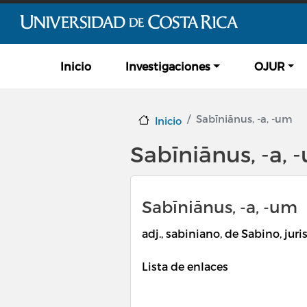
Navegación principal
Inicio
Investigaciones
OJUR
Sabīniānus, -a, -um
Inicio
Sabīniānus, -a, 
Sabīniānus, -a, -um
adj., sabiniano, de Sabino, juri
Lista de enlaces